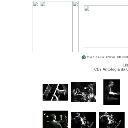
M a r i t a c a
|
artistas
|
cds
|
foto
Léa
CDs Antologia da C