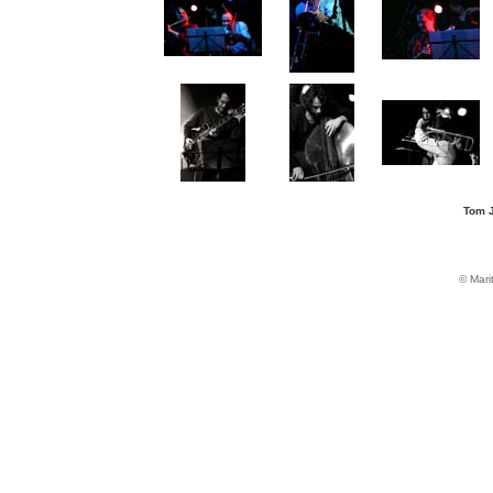
Tom J
© Mari