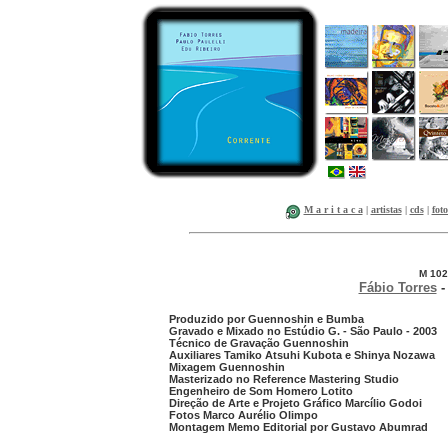
M a r i t a c a
|
artistas
|
cds
|
foto
M 102
Fábio Torres
Produzido por Guennoshin e Bumba
Gravado e Mixado no Estúdio G. - São Paulo - 2003
Técnico de Gravação Guennoshin
Auxiliares Tamiko Atsuhi Kubota e Shinya Nozawa
Mixagem Guennoshin
Masterizado no Reference Mastering Studio
Engenheiro de Som Homero Lotito
Direção de Arte e Projeto Gráfico Marcílio Godoi
Fotos Marco Aurélio Olimpo
Montagem Memo Editorial por Gustavo Abumrad