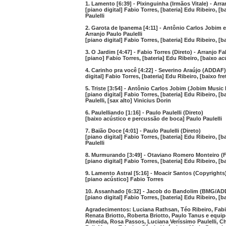
1. Lamento [6:39] - Pixinguinha (Irmãos Vitale) - Arra
[piano digital] Fabio Torres, [bateria] Edu Ribeiro, [b
Paulelli
2. Garota de Ipanema [4:11] - Antônio Carlos Jobim 
Arranjo Paulo Paulelli
[piano digital] Fabio Torres, [bateria] Edu Ribeiro, [ba
3. O Jardim [4:47] - Fabio Torres (Direto) - Arranjo F
[piano] Fabio Torres, [bateria] Edu Ribeiro, [baixo ac
4. Carinho pra você [4:22] - Severino Araújo (ADDAF)
digital] Fabio Torres, [bateria] Edu Ribeiro, [baixo fre
5. Triste [3:54] - Antônio Carlos Jobim (Jobim Music L
[piano digital] Fabio Torres, [bateria] Edu Ribeiro, [b
Paulelli, [sax alto] Vinicius Dorin
6. Paulelliando [1:16] - Paulo Paulelli (Direto)
[baixo acústico e percussão de boca] Paulo Paulelli
7. Baião Doce [4:01] - Paulo Paulelli (Direto)
[piano digital] Fabio Torres, [bateria] Edu Ribeiro, [b
Paulelli
8. Murmurando [3:49] - Otaviano Romero Monteiro (
[piano digital] Fabio Torres, [bateria] Edu Ribeiro, [ba
9. Lamento Astral [5:16] - Moacir Santos (Copyrights
[piano acústico] Fabio Torres
10. Assanhado [6:32] - Jacob do Bandolim (BMG/A
[piano digital] Fabio Torres, [bateria] Edu Ribeiro, [ba
Agradecimentos: Luciana Rathsan, Téo Ribeiro, Fabian
Renata Briotto, Roberta Briotto, Paulo Tanus e equi
Almeida, Rosa Passos, Luciana Veríssimo Paulelli, Ch