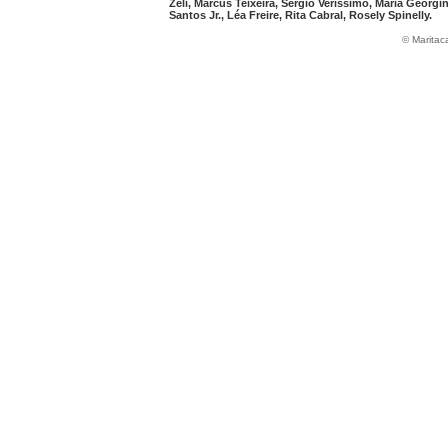
Zeli, Marcus Teixeira, Sérgio Veríssimo, Maria Georgi
Santos Jr., Léa Freire, Rita Cabral, Rosely Spinelly.
© Maritac